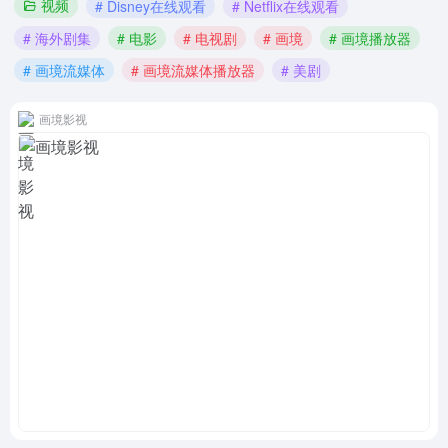
视频
# Disney在线观看
# Netflix在线观看
# 海外剧集
# 电影
# 电视剧
# 画境
# 画境播放器
# 画境流媒体
# 画境流媒体播放器
# 美剧
画境影视