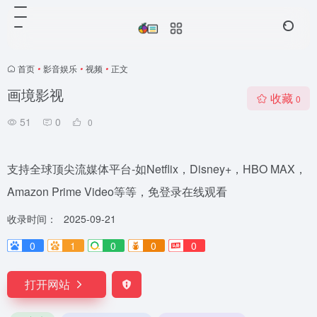
首页
•
影音娱乐
•
视频
•
正文
画境影视
收藏
0
51
0
0
支持全球顶尖流媒体平台-如Netflix，Disney+，HBO MAX，
Amazon Prime Video等等，免登录在线观看
收录时间：
2025-09-21
0
1
0
0
0
打开网站