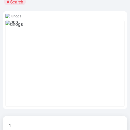
# Search
unogs
1