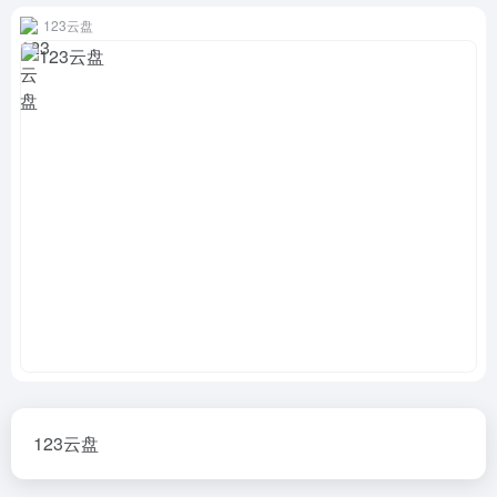
123云盘
123云盘