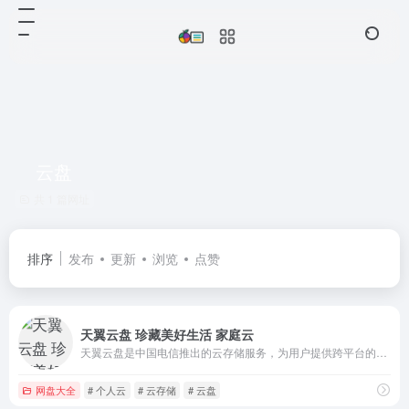
云盘
共 1 篇网址
排序
发布
更新
浏览
点赞
天翼云盘 珍藏美好生活 家庭云
天翼云盘是中国电信推出的云存储服务，为用户提供跨平台的文件存储、备份、同步及分享服务，是国内领先的免费网盘，安全、可靠、稳定、快速。天翼云盘为用户守护数据资产。
网盘大全
# 个人云
# 云存储
# 云盘